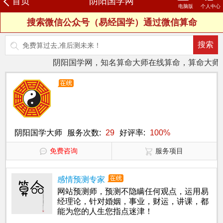
首页
阴阳国学网
电脑版
个人中心
搜索微信公众号（易经国学）通过微信算命
登录
注册
我的订单
购买卦币
财务明细
试测记录
我的评价
我的信箱
个人信息
修改密码
进入预测室
阴阳国学网，知名算命大师在线算命，算命大师一
阴阳国学大师
服务次数:
29
好评率:
100%
免费咨询
服务项目
感情预测专家
网站预测师，预测不隐瞒任何观点，运用易
经理论，针对婚姻，事业，财运，讲课，都
能为您的人生您指点迷津！