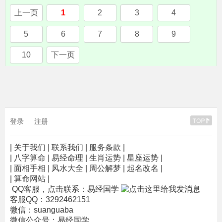
上一页
1
2
3
4
5
6
7
8
9
10
下一页
登录
注册
|
关于我们
|
联系我们
|
服务条款
|
|
八字算命
|
易经命理
|
生肖运势
|
星座运势
|
|
面相手相
|
风水大全
|
周公解梦
|
起名改名
|
|
算命网站
|
QQ客服，点击联系：易经国学
客服QQ：3292462151
微信：suanguaba
微信公众号：易经国学